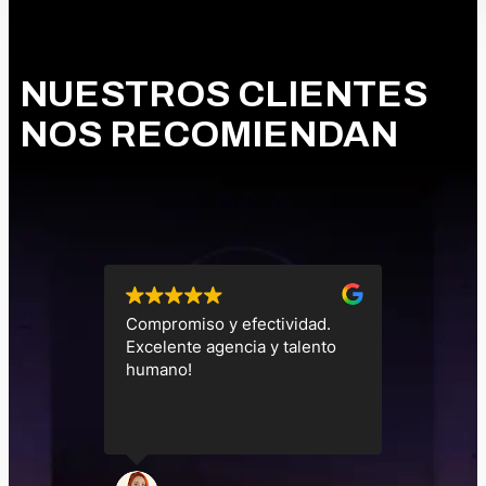
NUESTROS CLIENTES
NOS RECOMIENDAN
nto y
Compromiso y efectividad.
Gracias 
ticidad
Excelente agencia y talento
Excelent
corto y
humano!
miendo
a que da
s que el
 para