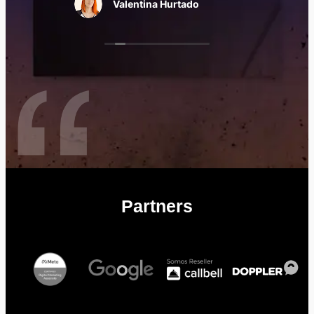
RODRIGONXALEZ COCINERO
Valentina Hurtado
Va
Partners